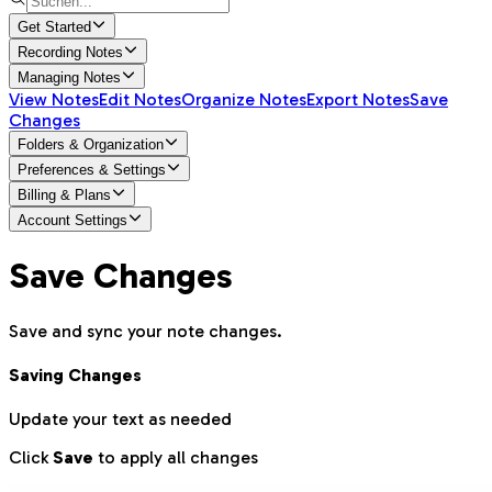
Get Started
Recording Notes
Managing Notes
View Notes
Edit Notes
Organize Notes
Export Notes
Save
Changes
Folders & Organization
Preferences & Settings
Billing & Plans
Account Settings
Save Changes
Save and sync your note changes.
Saving Changes
Update your text as needed
Click
Save
to apply all changes