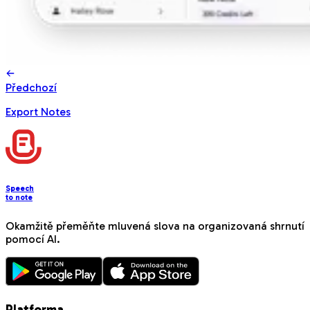
Předchozí
Export Notes
Speech
to note
Okamžitě přeměňte mluvená slova na organizovaná shrnutí
pomocí AI.
Platforma