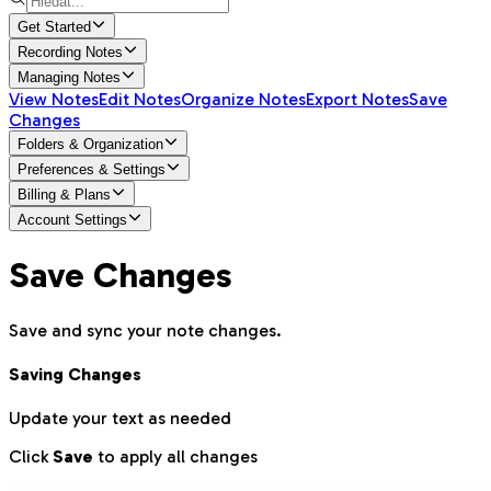
Get Started
Recording Notes
Managing Notes
View Notes
Edit Notes
Organize Notes
Export Notes
Save
Changes
Folders & Organization
Preferences & Settings
Billing & Plans
Account Settings
Save Changes
Save and sync your note changes.
Saving Changes
Update your text as needed
Click
Save
to apply all changes