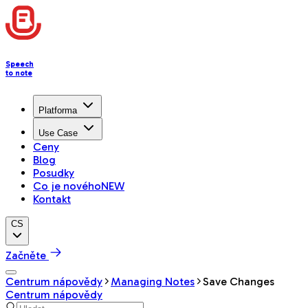
Speech
to note
Platforma
Use Case
Ceny
Blog
Posudky
Co je nového
NEW
Kontakt
CS
Začněte
Centrum nápovědy
Managing Notes
Save Changes
Centrum nápovědy