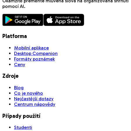
Okamžitě přeměňte mluvená slova na organizovaná shrnutí
pomocí AI.
Platforma
Mobilní aplikace
Desktop Companion
Formáty poznámek
Ceny
Zdroje
Blog
Co je nového
Nejčastější dotazy
Centrum nápovědy
Případy použití
Studenti