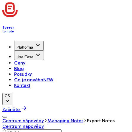
Speech
to note
Platforma
Use Case
Ceny
Blog
Posudky
Co je nového
NEW
Kontakt
CS
Začněte
Centrum nápovědy
Managing Notes
Export Notes
Centrum nápovědy