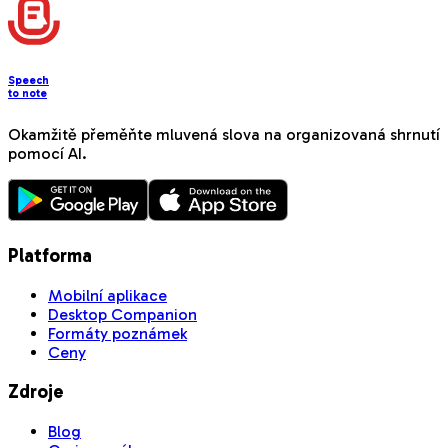
Speech
to note
Okamžitě přeměňte mluvená slova na organizovaná shrnutí
pomocí AI.
Platforma
Mobilní aplikace
Desktop Companion
Formáty poznámek
Ceny
Zdroje
Blog