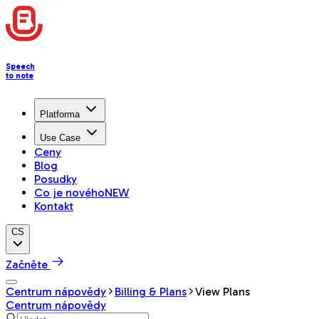
Speech
to note
Platforma
Use Case
Ceny
Blog
Posudky
Co je nového
NEW
Kontakt
CS
Začněte
Centrum nápovědy
Billing & Plans
View Plans
Centrum nápovědy