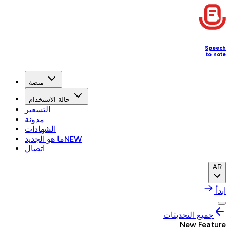
Speech
to note
منصة
حالة الاستخدام
التسعير
مدونة
الشهادات
NEW
ما هو الجديد
اتصال
AR
ابدأ
جميع التحديثات
New Feature